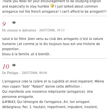
Thank you Nikki for your encouragement to be studying English
and especially to stay humble
I just talked about common
arrogance not the french arrogance! I can't afford to be arrogant!!!
9
De clement le djiboutien - 26/07/2008, 19:13
salut à toi frèro ,bien venu au club des arrogants (c'est la nature
humaine ),et comme je le dis toujours tous est une histoire de
proportion .
bisou à la famille ,et à bientôt .
10
De Philippe - 28/07/2008, 00:04
L'arrogance crée la colère et la cupidité et rend impatient. Même
mon copain "bob" "Robert" donne cette définition :
Qui manifeste une insolence méprisante (arrogance). Une
personne arrogante.
&#9643; Qui témoigne de l'arrogance. Air, ton arrogant.
dédaigneux, fier, 1. hautain, impertinent, impudent, insolent,