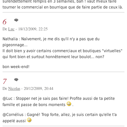
surendettement remplis en 3 semaines, bah ! vaut mieux faire
tourner le commercial en bourrique que de faire partie de ceux là.
6
De
Luc
- 18/12/2009, 22:25
Nathalia : Naïvement, je me dis qu'il n'y a pas que du
pigeonnage...
Il doit bien y avoir certains commerciaux et boutiques "virtuelles"
qui font bien et surtout honnêtement leur boulot... non?
bon week-end!
7
De
Nicolas
- 20/12/2009, 20:44
@Luc : Stopper net je sais pas faire! Profite aussi de ta petite
famille et passe de bons moments
.
@Cornélius : Gagné! Trop forte, allez, je suis certain qu'elle t'a
appelé aussi