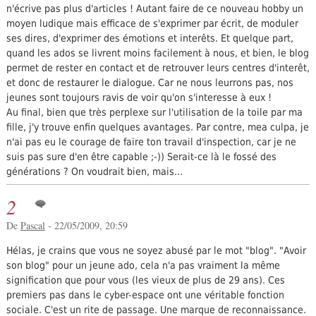
n'écrive pas plus d'articles ! Autant faire de ce nouveau hobby un
moyen ludique mais efficace de s'exprimer par écrit, de moduler
ses dires, d'exprimer des émotions et interêts. Et quelque part,
quand les ados se livrent moins facilement à nous, et bien, le blog
permet de rester en contact et de retrouver leurs centres d'interêt,
et donc de restaurer le dialogue. Car ne nous leurrons pas, nos
jeunes sont toujours ravis de voir qu'on s'interesse à eux !
Au final, bien que très perplexe sur l'utilisation de la toile par ma
fille, j'y trouve enfin quelques avantages. Par contre, mea culpa, je
n'ai pas eu le courage de faire ton travail d'inspection, car je ne
suis pas sure d'en être capable ;-)) Serait-ce là le fossé des
générations ? On voudrait bien, mais...
2
De
Pascal
- 22/05/2009, 20:59
Hélas, je crains que vous ne soyez abusé par le mot "blog". "Avoir
son blog" pour un jeune ado, cela n'a pas vraiment la même
signification que pour vous (les vieux de plus de 29 ans). Ces
premiers pas dans le cyber-espace ont une véritable fonction
sociale. C'est un rite de passage. Une marque de reconnaissance.