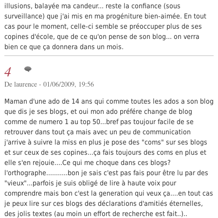
illusions, balayée ma candeur... reste la confiance (sous
surveillance) que j'ai mis en ma progéniture bien-aimée. En tout
cas pour le moment, celle-ci semble se préoccuper plus de ses
copines d'école, que de ce qu'on pense de son blog... on verra
bien ce que ça donnera dans un mois.
4
De laurence - 01/06/2009, 19:56
Maman d'une ado de 14 ans qui comme toutes les ados a son blog
que dis je ses blogs, et oui mon ado préfére change de blog
comme de numero 1 au top 50...bref pas toujour facile de se
retrouver dans tout ça mais avec un peu de communication
j'arrive à suivre la miss en plus je pose des "coms" sur ses blogs
et sur ceux de ses copines...ça fais toujours des coms en plus et
elle s'en rejouie....Ce qui me choque dans ces blogs?
l'orthographe...........bon je sais c'est pas fais pour être lu par des
"vieux"...parfois je suis obligé de lire à haute voix pour
comprendre mais bon c'est la generation qui veux ça....en tout cas
je peux lire sur ces blogs des déclarations d'amitiés éternelles,
des jolis textes (au moin un effort de recherche est fait..)..