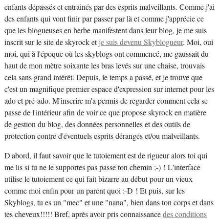
enfants dépassés et entrainés par des esprits malveillants. Comme j'ai
des enfants qui vont finir par passer par là et comme j'apprécie ce
que les blogueuses en herbe manifestent dans leur blog, je me suis
inscrit sur le site de skyrock et
je suis devenu Skyblogueur
. Moi, oui
moi, qui à l'époque où les skyblogs ont commencé, me gaussait du
haut de mon mètre soixante les bras levés sur une chaise, trouvais
cela sans grand intérêt. Depuis, le temps a passé, et je trouve que
c'est un magnifique premier espace d'expression sur internet pour les
ado et pré-ado. M'inscrire m'a permis de regarder comment cela se
passe de l'intérieur afin de voir ce que propose skyrock en matière
de gestion du blog, des données personnelles et des outils de
protection contre d'éventuels esprits dérangés et/ou malveillants.
D'abord, il faut savoir que le tutoiement est de rigueur alors toi qui
me lis si tu ne le supportes pas passe ton chemin ;-) ! L'interface
utilise le tutoiement ce qui fait bizarre au début pour un vieux
comme moi enfin pour un parent quoi :-D ! Et puis, sur les
Skyblogs, tu es un "mec" et une "nana", bien dans ton corps et dans
tes cheveux!!!!! Bref, après avoir pris connaissance
des conditions